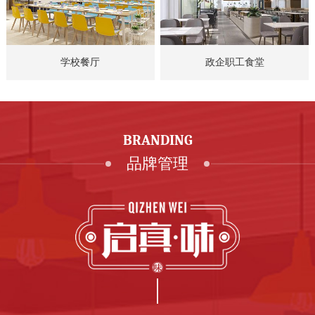
牌
管
学校餐厅
政企职工食堂
理
食
BRANDING
品牌管理
安
园区餐厅
保
障
合