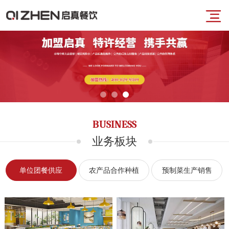
导
首
航
页
菜
业
BUSINESS
单
务
业务板块
板
单位团餐供应
农产品合作种植
预制菜生产销售
块
品