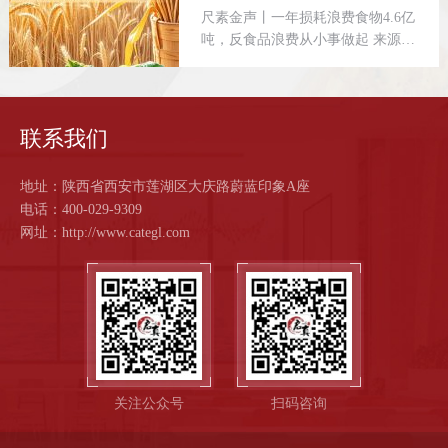
尺素金声丨一年损耗浪费食物4.6亿
吨，反食品浪费从小事做起 来源：
人民日报 原标题：尺素金声丨一年
损耗浪费食物4.6亿吨，反食品浪费
从小事做起 把550毫升的矿泉
水换成3
联系我们
地址：陕西省西安市莲湖区大庆路蔚蓝印象A座
电话：400-029-9309
网址：http://www.categl.com
关注公众号
扫码咨询