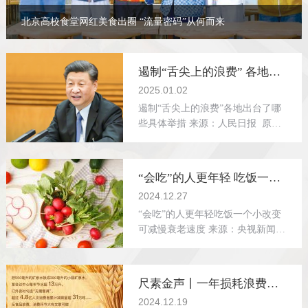
北京高校食堂网红美食出圈 “流量密码”从何而来
遏制“舌尖上的浪费” 各地出台了哪些具体举措
2025.01.02
遏制“舌尖上的浪费”各地出台了哪
些具体举措 来源：人民日报 原标
题：形成良好风尚珍惜一餐一饭
（厉行节约反对浪费） “我每
顿
“会吃”的人更年轻 吃饭一个小改变可减慢衰老速度
2024.12.27
“会吃”的人更年轻吃饭一个小改变
可减慢衰老速度 来源：央视新闻
在“吃”这件事上，很多人仅仅认为
吃饱了就行，却往往忽视了饮食习
惯
尺素金声丨一年损耗浪费食物4.6亿吨，反食品浪费从小事做起
2024.12.19