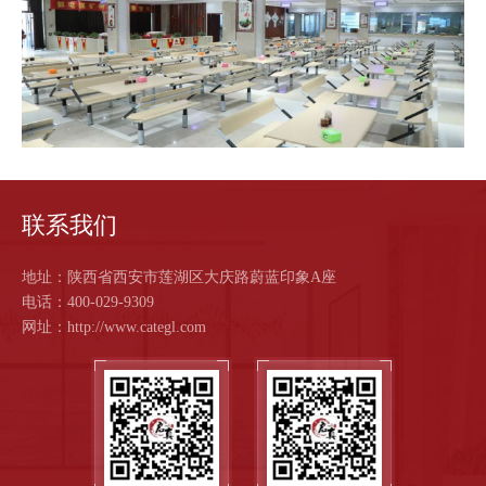
作
客
户
智
联系我们
慧
地址：陕西省西安市莲湖区大庆路蔚蓝印象A座
启
电话：400-029-9309
网址：http://www.categl.com
真
关
于