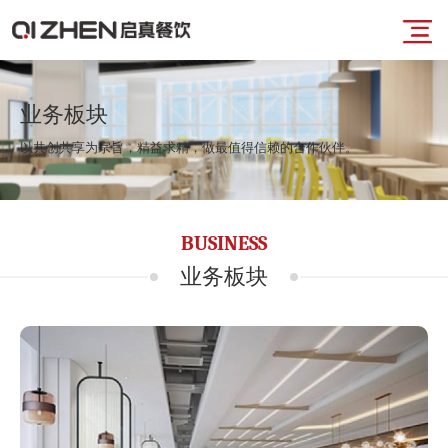
导
首
航
业务板块
以共创共享为宗旨，精益求精，做最值得信赖的合作伙伴。
页
菜
业
BUSINESS
单
务
业务板块
板
块
品