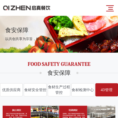
导
首
航
食安保障
以共创共享为宗旨，精益求精，做最值得信赖的合作伙伴。
页
菜
业
FOOD SAFETY GUARANTEE
单
务
食安保障
板
食材生产过程
优质供应商
食材安全管控
食材检测中心
4D管理
管控
块
品