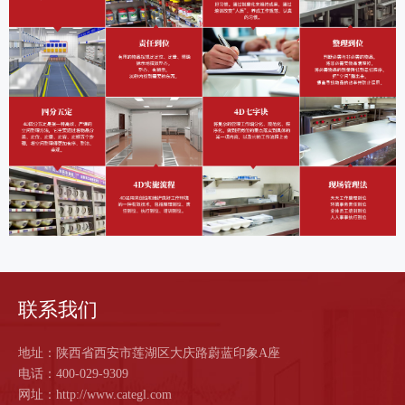
牌
管
理
食
安
保
联系我们
障
地址：陕西省西安市莲湖区大庆路蔚蓝印象A座
合
电话：400-029-9309
网址：http://www.categl.com