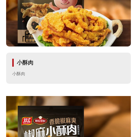
牌
管
理
食
小酥肉
安
小酥肉
保
障
合