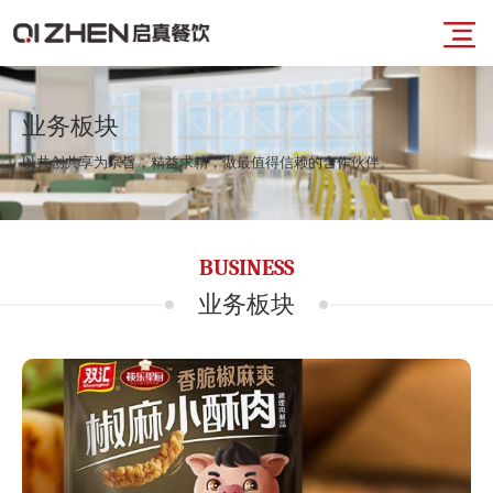
导
首
航
业务板块
以共创共享为宗旨，精益求精，做最值得信赖的合作伙伴。
页
菜
业
BUSINESS
单
务
业务板块
板
块
品