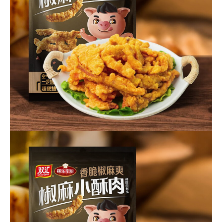
作
客
户
智
慧
启
真
关
于