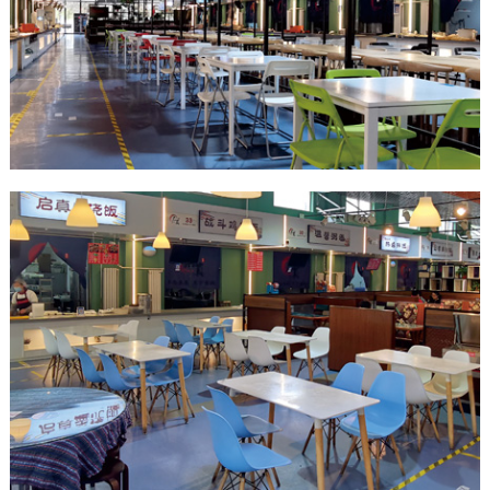
作
客
户
智
慧
启
真
关
于