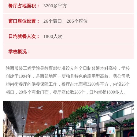
餐厅占地面积：
3200多平方
牌
窗口座位设置：
26个窗口、286个座位
管
日均就餐人次：
1800人次
理
学校概况：
食
陕西服装工程学院是教育部批准设立的全日制普通本科高校，学校
安
创建于1994年，是西部地区一所独具特色的应用型高校。我公司承
担尚街餐厅的供餐保障工作，餐厅占地面积3200多平方，内设26个
保
档口，20多个商业门面，餐厅座位数286个，日均就餐1800多人。
障
合