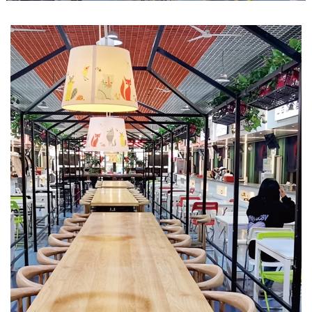
我
们
联
系
我
们