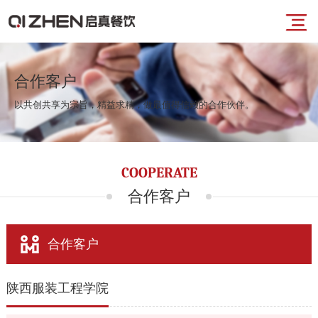
导
首
航
合作客户
以共创共享为宗旨，精益求精，做最值得信赖的合作伙伴。
页
菜
业
COOPERATE
单
务
合作客户
板
合作客户
块
陕西服装工程学院
品