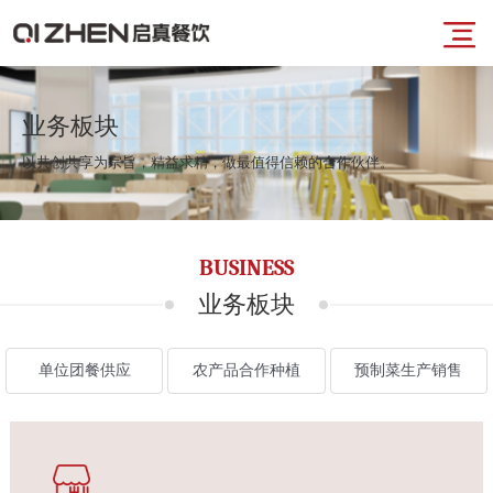
导
首
航
业务板块
以共创共享为宗旨，精益求精，做最值得信赖的合作伙伴。
页
菜
业
BUSINESS
单
务
业务板块
板
单位团餐供应
农产品合作种植
预制菜生产销售
块
品