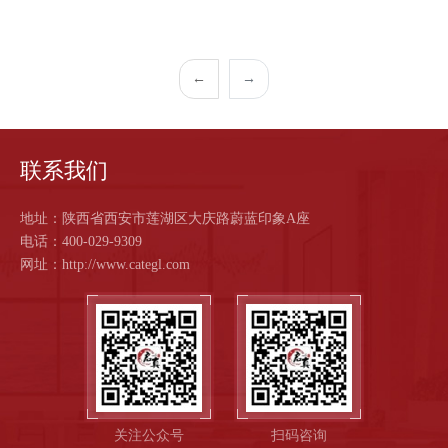
作
客
←
→
户
智
联系我们
慧
地址：陕西省西安市莲湖区大庆路蔚蓝印象A座
电话：400-029-9309
网址：http://www.categl.com
启
真
关
于
关注公众号
扫码咨询