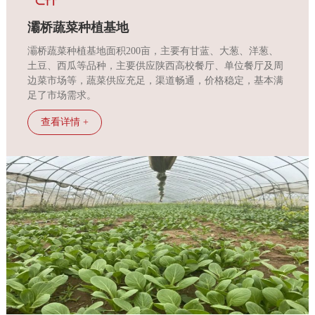
牌
灞桥蔬菜种植基地
灞桥蔬菜种植基地面积200亩，主要有甘蓝、大葱、洋葱、
管
土豆、西瓜等品种，主要供应陕西高校餐厅、单位餐厅及周
边菜市场等，蔬菜供应充足，渠道畅通，价格稳定，基本满
理
足了市场需求。
查看详情 +
食
安
保
障
合